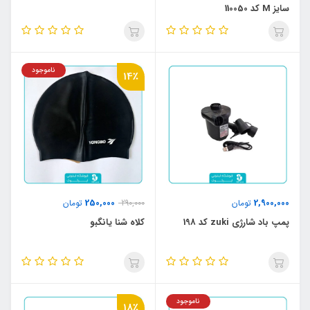
سایز M کد 110050
ناموجود
14٪
250,000
2,900,000
تومان
290,000
تومان
پمپ باد شارژی zuki کد 198
کلاه شنا یانگبو
ناموجود
18٪