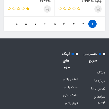
جدید کد 66313
کد66312
8
7
6
5
4
3
2
1
دسترسی
لینک
سریع
های
مهم
وبلاگ
استخر بادی
درباره ما
تخت بادی
تماس با ما
تشک بادی
شرایط و
قوانین
قایق بادی