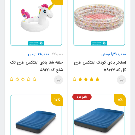
610,000
1,300,000
تومان
740,000
تومان
استخر بادی کودک اینتکس طرح
حلقه شنا بادی اینتکس طرح تک
گل کد 58427
شاخ کد 59221
ناموجود
10٪
8٪