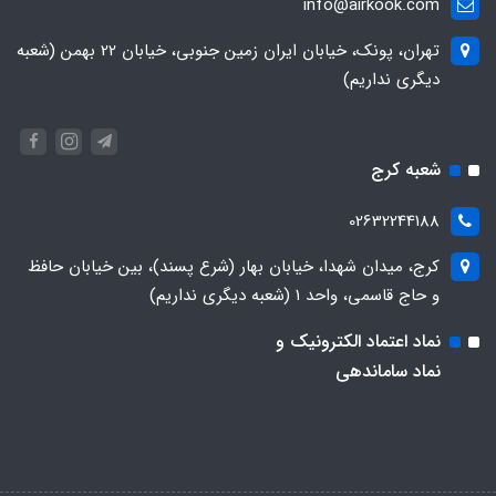
info@airkook.com
تهران، پونک، خیابان ایران زمین جنوبی، خیابان 22 بهمن (شعبه
دیگری نداریم)
شعبه کرج
02632244188
کرج، میدان شهدا، خیابان بهار (شرع پسند)، بین خیابان حافظ
و حاج قاسمی، واحد ۱ (شعبه دیگری نداریم)
نماد اعتماد الکترونیک و
نماد ساماندهی