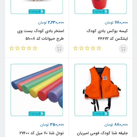
2,230,000
780,000
تومان
تومان
کیسه بوکس بادی کودک
استخر بادی کودک بست وی
اینتکس کد 44672
طرح حیوانات کد 51008
350,000
880,000
تومان
تومان
جلیقه شنا کودک فومی امیریان
نودل شنا 70 میل کد 27400