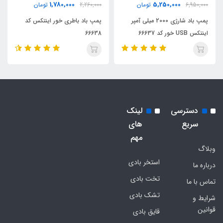
1,780,000
5,250,000
6,950,000
تومان
2,260,000
تومان
پمپ باد شارژی 2000 میلی آمپر
پمپ باد باطری خور اینتکس کد
اینتکس USB خور کد 66637
66638
دسترسی
لینک
سریع
های
مهم
وبلاگ
استخر بادی
درباره ما
تخت بادی
تماس با ما
تشک بادی
شرایط و
قوانین
قایق بادی