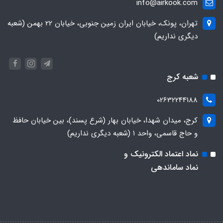
info@airkook.com
تهران، پونک، خیابان ایران زمین جنوبی، خیابان 22 بهمن (شعبه
دیگری نداریم)
شعبه کرج
02632244188
کرج، میدان شهدا، خیابان بهار (شرع پسند)، بین خیابان حافظ
و حاج قاسمی، واحد ۱ (شعبه دیگری نداریم)
نماد اعتماد الکترونیک و
نماد ساماندهی