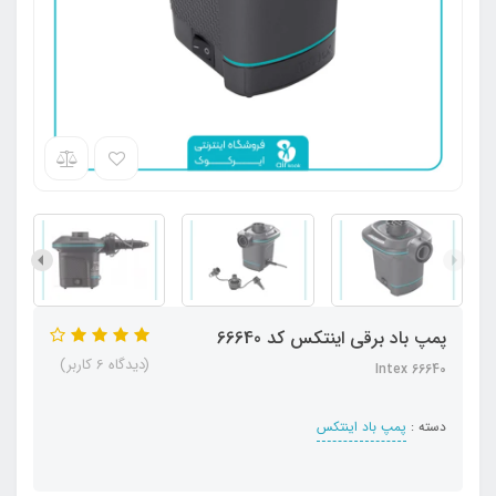
پمپ باد برقی اینتکس کد 66640
(دیدگاه 6 کاربر)
66640 Intex
دسته :
پمپ باد اینتکس