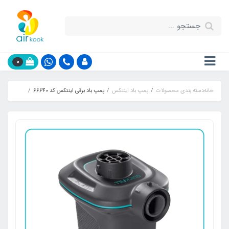
0
خانه
دسته بندی محصولات
پمپ باد اینتکس
پمپ باد برقی اینتکس کد 66640