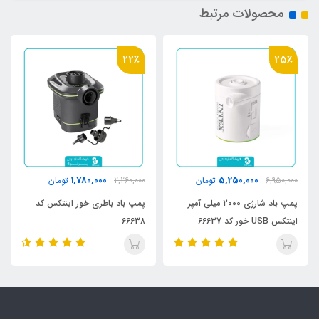
محصولات مرتبط
22٪
25٪
1,780,000
5,250,000
6,950,000
تومان
2,260,000
تومان
پمپ باد شارژی 2000 میلی آمپر
پمپ باد باطری خور اینتکس کد
اینتکس USB خور کد 66637
66638