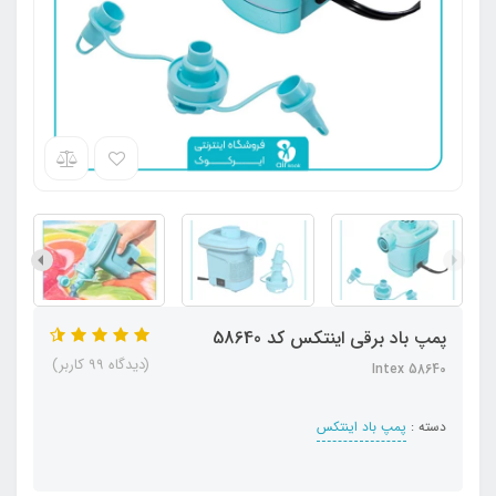
پمپ باد برقی اینتکس کد 58640
(دیدگاه 99 کاربر)
58640 Intex
دسته :
پمپ باد اینتکس