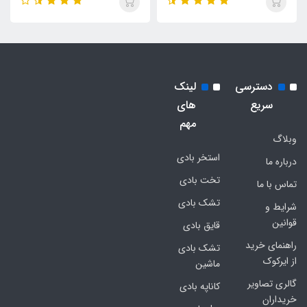
دسترسی
لینک
سریع
های
مهم
وبلاگ
استخر بادی
درباره ما
تخت بادی
تماس با ما
تشک بادی
شرایط و
قوانین
قایق بادی
راهنمای خرید
تشک بادی
از ایرکوک
ماشین
گالری تصاویر
کاناپه بادی
خریداران