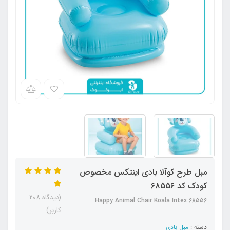
مبل طرح کوآلا بادی اینتکس مخصوص
کودک کد 68556
(دیدگاه 208
Happy Animal Chair Koala Intex 68556
کاربر)
دسته :
مبل بادی