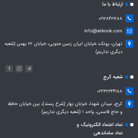
ارتباط با ما
02128421288
info@airkook.com
تهران، پونک، خیابان ایران زمین جنوبی، خیابان 22 بهمن (شعبه
دیگری نداریم)
شعبه کرج
02632244188
کرج، میدان شهدا، خیابان بهار (شرع پسند)، بین خیابان حافظ
و حاج قاسمی، واحد ۱ (شعبه دیگری نداریم)
نماد اعتماد الکترونیک و
نماد ساماندهی