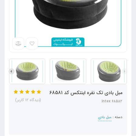
مبل بادی تک نفره اینتکس کد 68581
(دیدگاه 12 کاربر)
Intex 68582
دسته :
مبل بادی