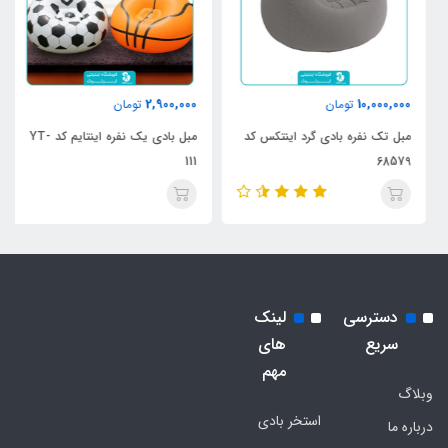
2,900,000
10,000,000
تومان
تومان
مبل تک نفره بادی گرد اینتکس کد
مبل بادی یک نفره اینتایم کد YT-
111
68579
دسترسی
لینک
سریع
های
مهم
وبلاگ
استخر بادی
درباره ما