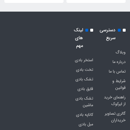
دسترسی
لینک
سریع
های
مهم
وبلاگ
استخر بادی
درباره ما
تخت بادی
تماس با ما
تشک بادی
شرایط و
قوانین
قایق بادی
راهنمای خرید
تشک بادی
از ایرکوک
ماشین
گالری تصاویر
کاناپه بادی
خریداران
مبل بادی