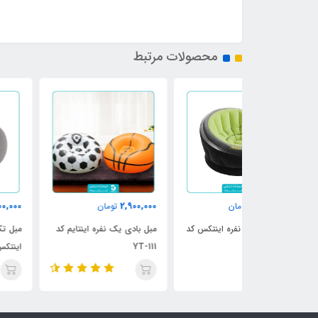
محصولات مرتبط
10,000,000
2,900,000
مان
تومان
تومان
نفره اینتکس کد
مبل بادی یک نفره اینتایم کد
مبل تک نفره بادی گرد
YT-111
اینتکس کد 68579