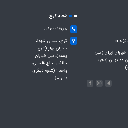
شعبه کرج
02632244188
info@a
کرج، میدان شهدا،
خیابان بهار (شرع
 خیابان ایران زمین
پسند)، بین خیابان
جنوبی، خیابان 22 بهمن (شعبه
حافظ و حاج قاسمی،
)
واحد ۱ (شعبه دیگری
نداریم)