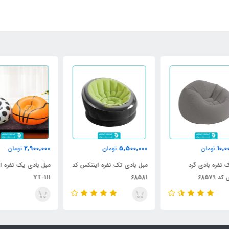
000
2,900,000
5,500,000
تومان
تومان
مبل بادی تک نفره اینتکس کد
مبل بادی یک نفره اینتایم کد
مبل
68581
YT-111
اینت