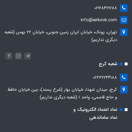
02128421288
info@airkook.com
تهران، پونک، خیابان ایران زمین جنوبی، خیابان 22 بهمن (شعبه
دیگری نداریم)
شعبه کرج
02632244188
کرج، میدان شهدا، خیابان بهار (شرع پسند)، بین خیابان حافظ
و حاج قاسمی، واحد ۱ (شعبه دیگری نداریم)
نماد اعتماد الکترونیک و
نماد ساماندهی