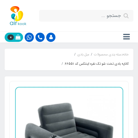
0
خانه
دسته بندی محصولات
مبل بادی
کاناپه بادی تخت شو تک نفره اینتکس کد 66551