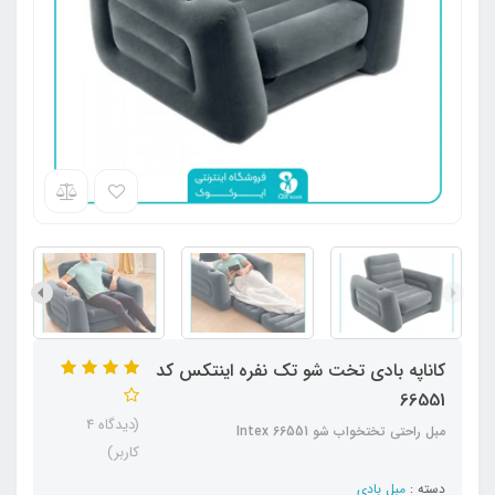
کاناپه بادی تخت شو تک نفره اینتکس کد
66551
(دیدگاه 4
مبل راحتی تختخواب شو Intex 66551
کاربر)
دسته :
مبل بادی