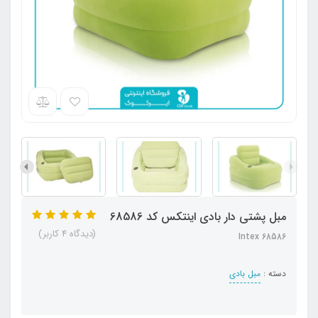
مبل پشتی دار بادی اینتکس کد 68586
(دیدگاه 4 کاربر)
Intex 68586
دسته :
مبل بادی