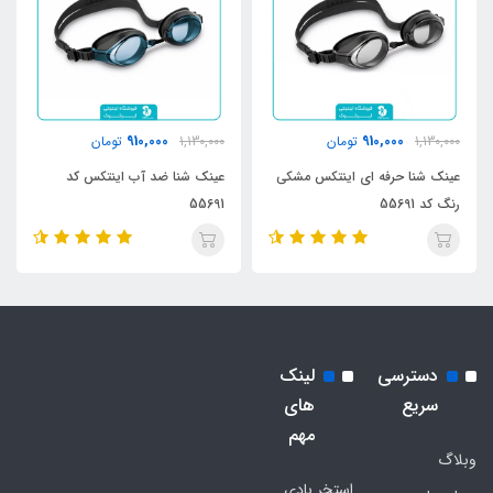
910,000
910,000
1,130,000
تومان
1,130,000
تومان
عینک شنا حرفه ای اینتکس مشکی
عینک شنا ضد آب اینتکس کد
رنگ کد 55691
55691
دسترسی
لینک
سریع
های
مهم
وبلاگ
استخر بادی