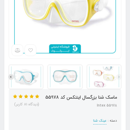
ماسک شنا بزرگسال اینتکس کد 55978
(دیدگاه 81 کاربر)
Intex 55978
دسته :
عینک شنا