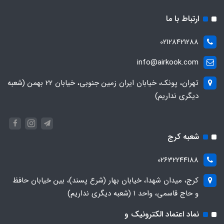
ارتباط با ما
02128421288
info@airkook.com
تهران، پونک، خیابان ایران زمین جنوبی، خیابان 22 بهمن (شعبه
دیگری نداریم)
شعبه کرج
02632244188
کرج، میدان شهدا، خیابان بهار (شرع پسند)، بین خیابان حافظ
و حاج قاسمی، واحد ۱ (شعبه دیگری نداریم)
نماد اعتماد الکترونیک و