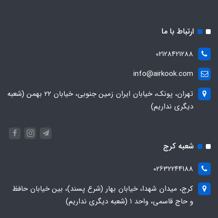
ارتباط با ما
02128421288
info@airkook.com
تهران، پونک، خیابان ایران زمین جنوبی، خیابان 22 بهمن (شعبه
دیگری نداریم)
شعبه کرج
02632244188
کرج، میدان شهدا، خیابان بهار (شرع پسند)، بین خیابان حافظ
و حاج قاسمی، واحد ۱ (شعبه دیگری نداریم)