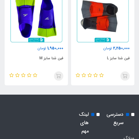
1,950,000
2,250,000
تومان
تومان
فین شنا سایز L
فین شنا سایز M
دسترسی
لینک
سریع
های
مهم
وبلاگ