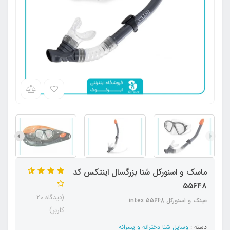
ماسک و اسنورکل شنا بزرگسال اینتکس کد
55648
(دیدگاه 20
عینک و اسنورکل intex 55648
کاربر)
دسته :
وسایل شنا دخترانه و پسرانه