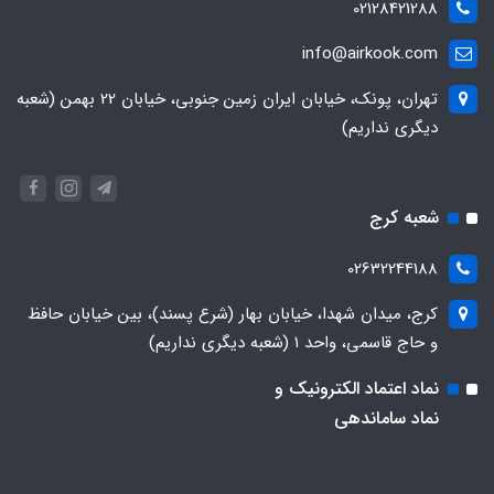
02128421288
info@airkook.com
تهران، پونک، خیابان ایران زمین جنوبی، خیابان 22 بهمن (شعبه
دیگری نداریم)
شعبه کرج
02632244188
کرج، میدان شهدا، خیابان بهار (شرع پسند)، بین خیابان حافظ
و حاج قاسمی، واحد ۱ (شعبه دیگری نداریم)
نماد اعتماد الکترونیک و
نماد ساماندهی