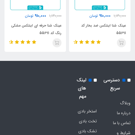
910,000
910,000
1,130,000
تومان
1,130,000
تومان
عینک شنا اینتکس ضد بخار کد
عینک شنا حرفه ای اینتکس مشکی
55691
رنگ کد 55691
دسترسی
لینک
سریع
های
مهم
وبلاگ
استخر بادی
درباره ما
تخت بادی
تماس با ما
تشک بادی
شرایط و