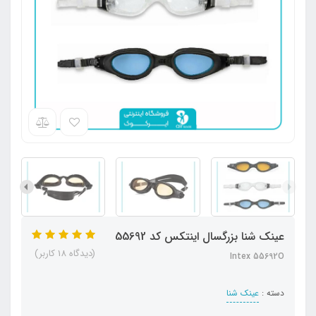
عینک شنا بزرگسال اینتکس کد 55692
(دیدگاه 18 کاربر)
Intex 55692O
دسته :
عینک شنا