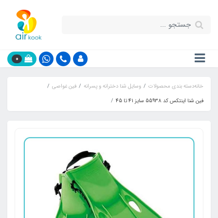
0
خانه
دسته بندی محصولات
وسایل شنا دخترانه و پسرانه
فین غواصی
فین شنا اینتکس کد 55938 سایز 41 تا 45