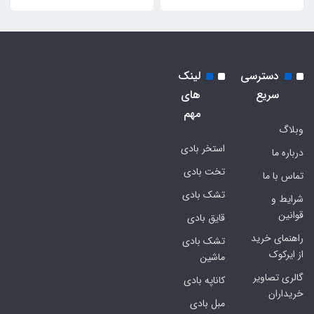
دسترسی
لینک
سریع
های
مهم
وبلاگ
استخر بادی
درباره ما
تخت بادی
تماس با ما
تشک بادی
شرایط و
قوانین
قایق بادی
راهنمای خرید
تشک بادی
از ایرکوک
ماشین
گالری تصاویر
کاناپه بادی
خریداران
مبل بادی