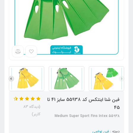
فین شنا اینتکس کد 55938 سایز 41 تا
(دیدگاه 83
45
کاربر)
Medium Super Sport Fins Intex 55938
دسته :
فین غواصی