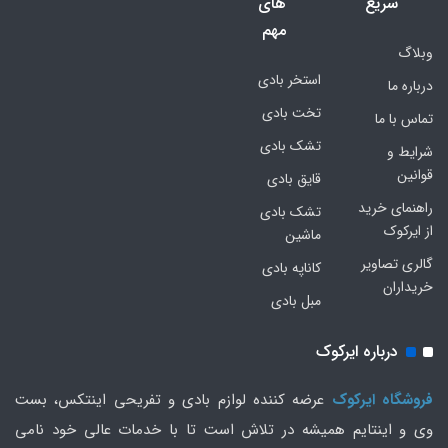
سریع
های
مهم
وبلاگ
استخر بادی
درباره ما
تخت بادی
تماس با ما
تشک بادی
شرایط و
قوانین
قایق بادی
راهنمای خرید
تشک بادی
از ایرکوک
ماشین
گالری تصاویر
کاناپه بادی
خریداران
مبل بادی
درباره ایرکوک
فروشگاه ایرکوک
عرضه کننده لوازم بادی و تفریحی اینتکس، بست
وی و اینتایم همیشه در تلاش است تا با خدمات عالی خود نامی