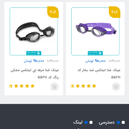
20٪
20٪
910,000
910,000
1,130,000
تومان
1,130,000
تومان
عینک شنا اینتکس ضد بخار کد
عینک شنا حرفه ای اینتکس مشکی
55691
رنگ کد 55691
دسترسی
لینک