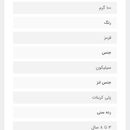
100 گرم
رنگ
قرمز
جنس
سیلیکون
جنس لنز
پلی کربنات
رده سنی
3 تا 8 سال