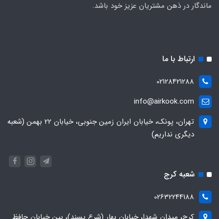
ماندگار در ذهن مشتریان عزیز خود باشد.
ارتباط با ما
02128421288
info@airkook.com
تهران، پونک، خیابان ایران زمین جنوبی، خیابان 22 بهمن (شعبه
دیگری نداریم)
شعبه کرج
02632244188
کرج، میدان شهدا، خیابان بهار (شرع پسند)، بین خیابان حافظ