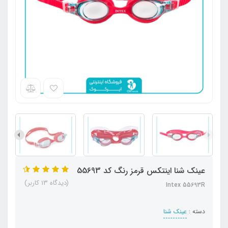
عینک شنا اینتکس قرمز رنگ کد 55693
(دیدگاه 13 کاربر)
Intex 55693R
دسته :
عینک شنا