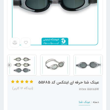
عینک شنا حرفه ای اینتکس کد 55685
(دیدگاه 16 کاربر)
intex 55685W
دسته :
عینک شنا