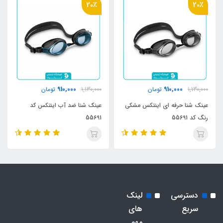
20٪
20٪
910,000
910,000
1,130,000
تومان
1,130,000
تومان
عینک شنا حرفه ای اینتکس مشکی
عینک شنا ضد آب اینتکس کد
رنگ کد 55691
55691
دسترسی
لینک
سریع
های
مهم