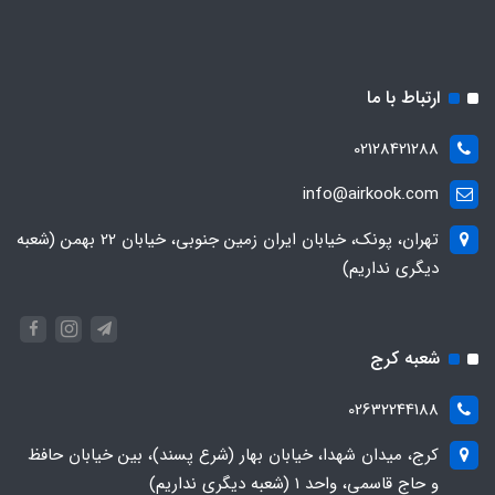
ارتباط با ما
02128421288
info@airkook.com
تهران، پونک، خیابان ایران زمین جنوبی، خیابان 22 بهمن (شعبه
دیگری نداریم)
شعبه کرج
02632244188
کرج، میدان شهدا، خیابان بهار (شرع پسند)، بین خیابان حافظ
و حاج قاسمی، واحد ۱ (شعبه دیگری نداریم)