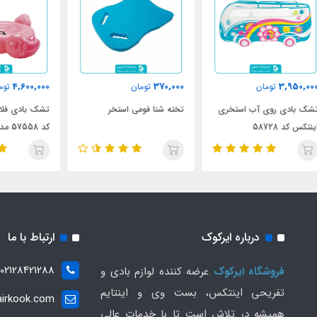
000
4,600,000
370,000
تومان
تومان
تخته شنا فومی استخر
تشک بادی فلامینگو اینتکس
شنا
کد 57558 مدل 2023
طرح
27
درباره ایرکوک
ارتباط با ما
02128421288
فروشگاه ایرکوک
عرضه کننده لوازم بادی و
تفریحی اینتکس، بست وی و اینتایم
irkook.com
همیشه در تلاش است تا با خدمات عالی