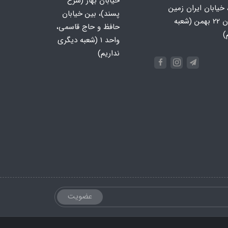
خیابان بهار (شرع
 خیابان ایران زمین
پسند)، بین خیابان
جنوبی، خیابان 22 بهمن (شعبه
حافظ و حاج قاسمی،
)
واحد ۱ (شعبه دیگری
نداریم)
عضویت