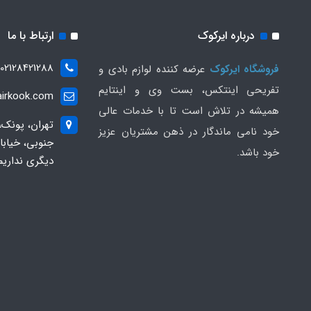
درباره ایرکوک
ارتباط با ما
02128421288
فروشگاه ایرکوک
عرضه کننده لوازم بادی و
تفریحی اینتکس، بست وی و اینتایم
irkook.com
همیشه در تلاش است تا با خدمات عالی
تهران، پونک،
خود نامی ماندگار در ذهن مشتریان عزیز
خود باشد.
دیگری نداریم