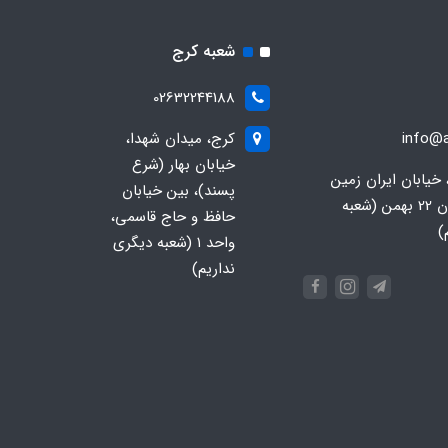
شعبه کرج
02632244188
info@a
کرج، میدان شهدا،
خیابان بهار (شرع
 خیابان ایران زمین
پسند)، بین خیابان
جنوبی، خیابان 22 بهمن (شعبه
حافظ و حاج قاسمی،
)
واحد ۱ (شعبه دیگری
نداریم)