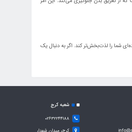
از تعریق بدن جلوگیری می‌کند. این امر
شما را لذت‌بخش‌تر کند. اگر به دنبال یک
شعبه کرج
02632244188
info@a
کرج، میدان شهدا،