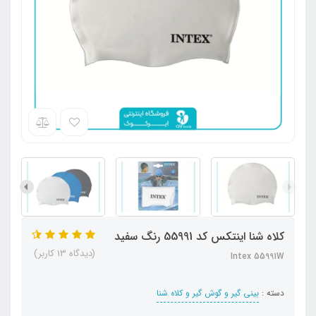
کلاه شنا اینتکس کد 55991 رنگ سفید
(دیدگاه 13 کاربر)
Intex 55991W
دسته :
بینی گیر و گوش گیر و کلاه شنا