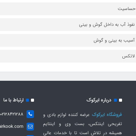
حساسیت
نفوذ آب به داخل گوش و بینی
آسیب به بینی و گوش
 لاتکس
درباره ایرکوک
ارتباط با ما
02128421288
فروشگاه ایرکوک
عرضه کننده لوازم بادی و
تفریحی اینتکس، بست وی و اینتایم
irkook.com
همیشه در تلاش است تا با خدمات عالی