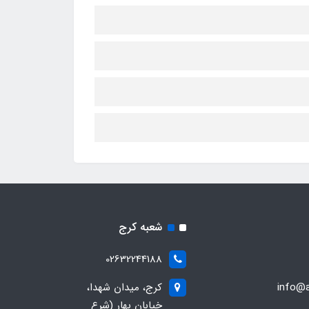
شعبه کرج
02632244188
info@a
کرج، میدان شهدا،
خیابان بهار (شرع