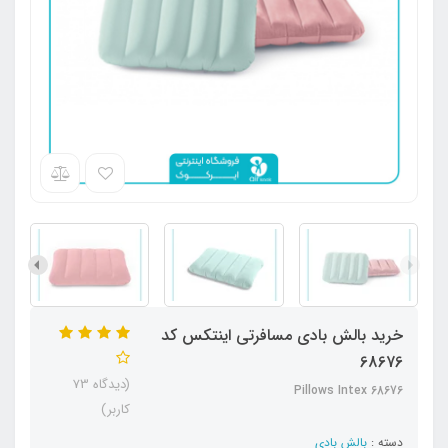
خرید بالش بادی مسافرتی اینتکس کد
68676
(دیدگاه 73
Pillows Intex 68676
کاربر)
دسته :
بالش بادی