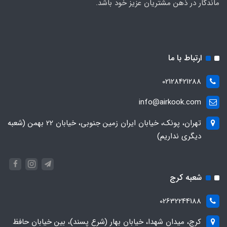
ماندگار در ذهن مشتریان عزیز خود باشد.
ارتباط با ما
02128421288
info@airkook.com
تهران، پونک، خیابان ایران زمین جنوبی، خیابان 22 بهمن (شعبه
دیگری نداریم)
شعبه کرج
02632244188
کرج، میدان شهدا، خیابان بهار (شرع پسند)، بین خیابان حافظ