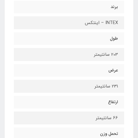
برند
INTEX – اینتکس
طول
203 سانتیمتر
عرض
231 سانتیمتر
ارتفاع
66 سانتیمتر
تحمل وزن