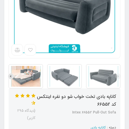
کاناپه بادی تخت خواب شو دو نفره اینتکس
کد 66552
(دیدگاه 295
Intex 66552 Pull-Out Sofa
کاربر)
دسته :
کاناپه بادی