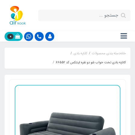
0
خانه
دسته بندی محصولات
کاناپه بادی
کاناپه بادی تخت خواب شو دو نفره اینتکس کد 66552