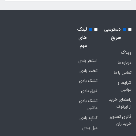
دسترسی
لینک
سریع
های
مهم
وبلاگ
استخر بادی
درباره ما
تخت بادی
تماس با ما
تشک بادی
شرایط و
قوانین
قایق بادی
راهنمای خرید
تشک بادی
از ایرکوک
ماشین
گالری تصاویر
کاناپه بادی
خریداران
مبل بادی