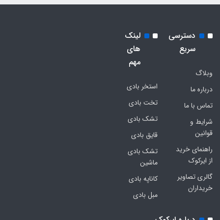
دسترسی
لینک
سریع
های
مهم
وبلاگ
استخر بادی
درباره ما
تخت بادی
تماس با ما
تشک بادی
شرایط و
قوانین
قایق بادی
راهنمای خرید
تشک بادی
از ایرکوک
ماشین
گالری تصاویر
کاناپه بادی
خریداران
مبل بادی
درباره ایرکوک