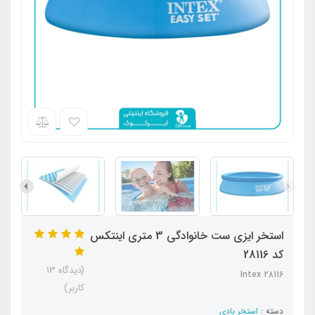
استخر ایزی ست خانوادگی 3 متری اینتکس
کد 28116
(دیدگاه 13
Intex 28116
کاربر)
دسته :
استخر بادی