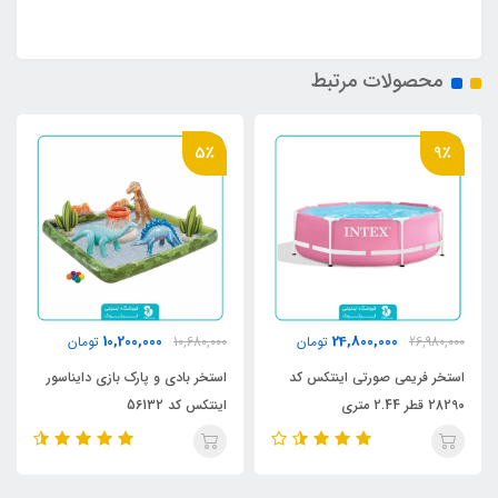
محصولات مرتبط
5٪
9٪
10,200,000
24,800,000
26,980,000
تومان
10,680,000
تومان
استخر فریمی صورتی اینتکس کد
استخر بادی و پارک بازی دایناسور
28290 قطر 2.44 متری
اینتکس کد 56132