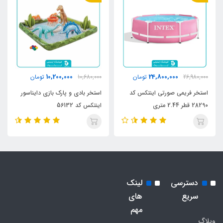
10,200,000
24,800,000
26,980,000
تومان
10,680,000
تومان
استخر فریمی صورتی اینتکس کد
استخر بادی و پارک بازی دایناسور
28290 قطر 2.44 متری
اینتکس کد 56132
دسترسی
لینک
سریع
های
مهم
وبلاگ