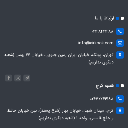
ارتباط با ما
02128421288
info@airkook.com
تهران، پونک، خیابان ایران زمین جنوبی، خیابان 22 بهمن (شعبه
دیگری نداریم)
شعبه کرج
02632244188
کرج، میدان شهدا، خیابان بهار (شرع پسند)، بین خیابان حافظ
و حاج قاسمی، واحد ۱ (شعبه دیگری نداریم)