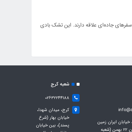
های جاده‌ای علاقه دارند. این تشک بادی
شعبه کرج
02632244188
info@a
کرج، میدان شهدا،
خیابان بهار (شرع
 خیابان ایران زمین
پسند)، بین خیابان
جنوبی، خیابان 22 بهمن (شعبه