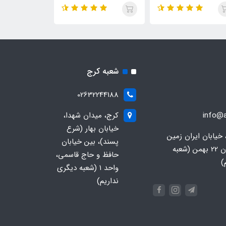
شعبه کرج
02632244188
info@a
کرج، میدان شهدا،
خیابان بهار (شرع
 خیابان ایران زمین
پسند)، بین خیابان
جنوبی، خیابان 22 بهمن (شعبه
حافظ و حاج قاسمی،
)
واحد ۱ (شعبه دیگری
نداریم)