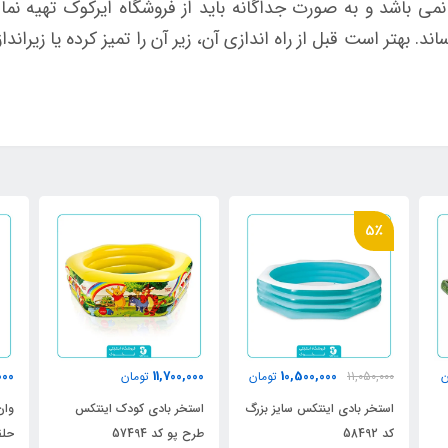
 باشد و به صورت جداگانه باید از فروشگاه ایرکوک تهیه نمایی
د. بهتر است قبل از راه اندازی آن، زیر آن را تمیز کرده یا زیرا
5٪
000
11,700,000
10,500,000
ن
11,050,000
تومان
تومان
استخر بادی اینتکس سایز بزرگ
استخر بادی کودک اینتکس
وان
کد 58492
طرح پو کد 57494
حلقه