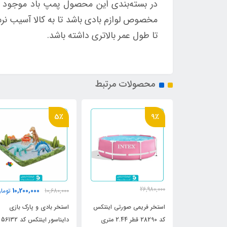
در بسته‌بندی این محصول پمپ باد موجود نمی
مخصوص لوازم بادی باشد تا به کالا آسیب نرسان
تا طول عمر بالاتری داشته باشد.
محصولات مرتبط
5٪
9٪
26,980,000
10,200,000
6,750,0
تومان
10,680,000
توما
24,800,000
تومان
رح برگ اینتکس
استخر فریمی صورتی اینتکس
استخر بادی و پارک بازی
کد 28290 قطر 2.44 متری
دایناسور اینتکس کد 56132