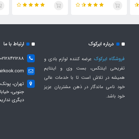
درباره ایرکوک
ارتباط با ما
02128421288
فروشگاه ایرکوک
عرضه کننده لوازم بادی و
تفریحی اینتکس، بست وی و اینتایم
irkook.com
همیشه در تلاش است تا با خدمات عالی
تهران، پونک،
خود نامی ماندگار در ذهن مشتریان عزیز
خود باشد.
دیگری نداریم