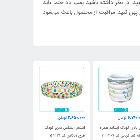
د. در نظر داشته باشید پمپ باد حتما باید
نداز پهن کنید. مراقبت از محصول باعث می‌شود
910,000
2,650,000
6,740,
تومان
تومان
تومان
 بادی کودک اینتایم همراه
استخر اینتکس بادی کودک
استخر بادی این
 شنا گردنی کد YT-207
طرح آناناس کد 59431
طرح دایناسور 2023 کد 57106