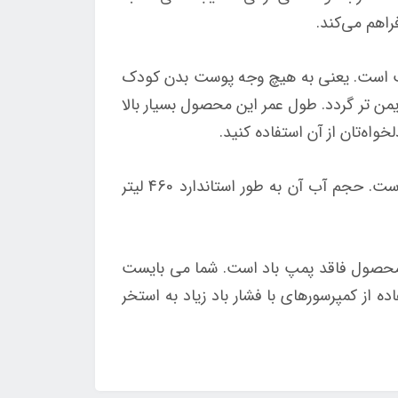
سیت است. یعنی به هیچ وجه پوست بدن کودک
ن تر گردد. طول عمر این محصول بسیار بالا
اه‌تان از آن استفاده کنید.
این محصول با ارتفاع ۵۶ سانتیمتر در دسته استخرهای بادی عمیق قرار دارد و سایز آن 185*180 سانتی‌متر است. حجم آب آن به طور استاندارد 460 لیتر
ین محصول فاقد پمپ باد است. شما می بایست
 از کمپرسورهای با فشار باد زیاد به استخر