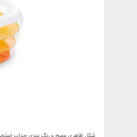
شکل ظاهری مهیج و رنگ بندی جذاب استخر باع