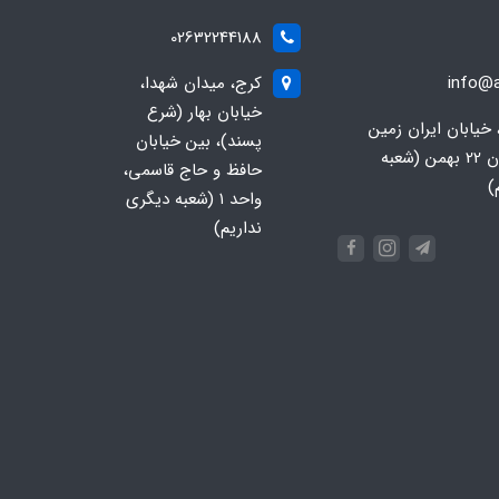
02632244188
info@a
کرج، میدان شهدا،
خیابان بهار (شرع
 خیابان ایران زمین
پسند)، بین خیابان
جنوبی، خیابان 22 بهمن (شعبه
حافظ و حاج قاسمی،
)
واحد ۱ (شعبه دیگری
نداریم)