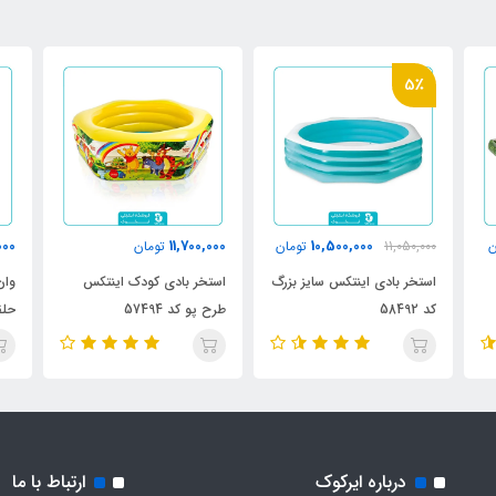
5٪
000
11,700,000
10,500,000
ن
11,050,000
تومان
تومان
استخر بادی اینتکس سایز بزرگ
استخر بادی کودک اینتکس
وان
کد 58492
طرح پو کد 57494
حلقه
درباره ایرکوک
ارتباط با ما