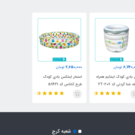
910,000
2,650,000
6,740,
تومان
تومان
تومان
 بادی کودک اینتایم همراه
استخر اینتکس بادی کودک
استخر بادی این
 شنا گردنی کد YT-207
طرح آناناس کد 59431
طرح دایناسور 2023 کد 57106
شعبه کرج