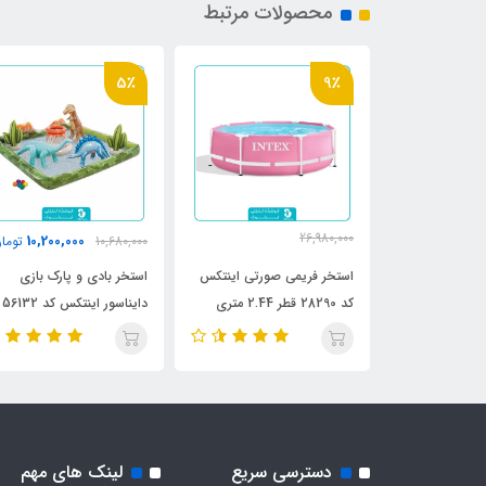
محصولات مرتبط
5٪
9٪
26,980,000
10,200,000
6,750,0
تومان
10,680,000
توما
24,800,000
تومان
رح برگ اینتکس
استخر فریمی صورتی اینتکس
استخر بادی و پارک بازی
کد 28290 قطر 2.44 متری
دایناسور اینتکس کد 56132
دسترسی سریع
لینک های مهم