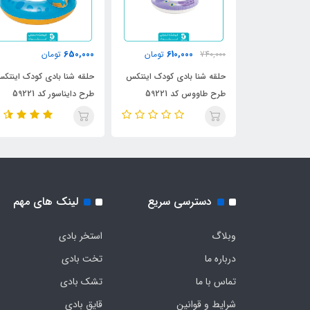
410,000
650,000
610
تومان
تومان
تومان
ی کودک اینتکس
حلقه شنا بادی کودک اینتکس
حلقه شنا بچه گانه اینتکس
592
طرح دایناسور کد 59221
دسترسی سریع
لینک های مهم
وبلاگ
استخر بادی
درباره ما
تخت بادی
تماس با ما
تشک بادی
شرایط و قوانین
قایق بادی