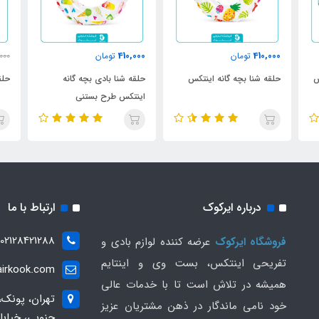
610,000
410,000
تومان
760,000
تومان
000
حلقه شنا بادی بچه گانه
حلقه شنا اینتکس کد 59256
حلق
اینتکس طرح بستنی
56
درباره ایرکوک
ارتباط با ما
02128421288
فروشگاه ایرکوک
عرضه کننده لوازم بادی و
تفریحی اینتکس، بست وی و اینتایم
irkook.com
همیشه در تلاش است تا با خدمات عالی
تهران، پونک،
خود نامی ماندگار در ذهن مشتریان عزیز