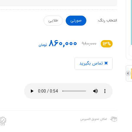
انتخاب رنگ:
صورتی
طلایی
860,000
980,000
13%
تومان
تماس بگیرید
امکان تحویل اکسپرس