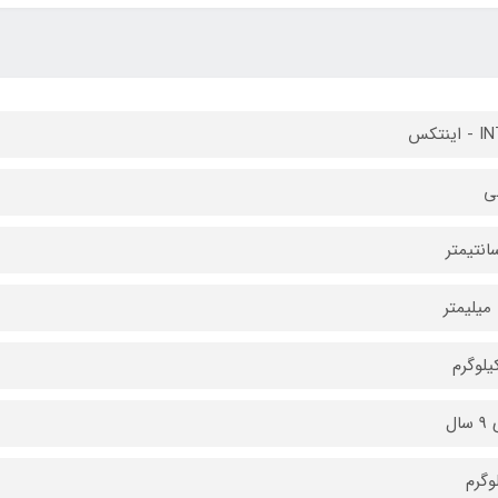
ینتکس
لی
سال