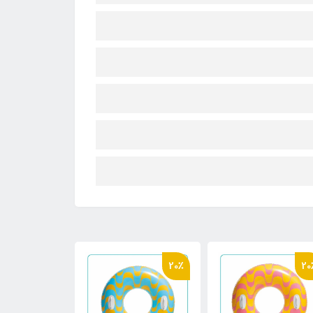
10٪
8٪
20