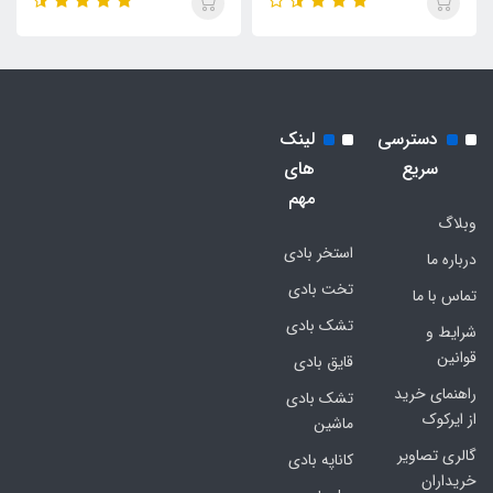
دسترسی
لینک
سریع
های
مهم
وبلاگ
استخر بادی
درباره ما
تخت بادی
تماس با ما
تشک بادی
شرایط و
قوانین
قایق بادی
راهنمای خرید
تشک بادی
از ایرکوک
ماشین
گالری تصاویر
کاناپه بادی
خریداران