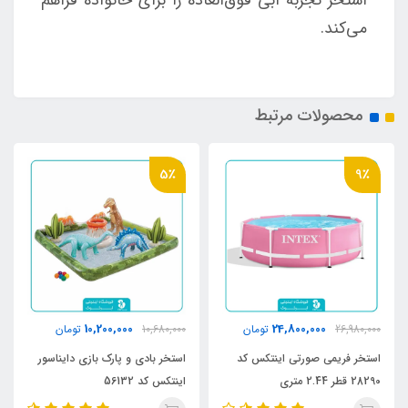
می‌کند.
محصولات مرتبط
5٪
9٪
10,200,000
24,800,000
26,980,000
تومان
10,680,000
تومان
استخر فریمی صورتی اینتکس کد
استخر بادی و پارک بازی دایناسور
28290 قطر 2.44 متری
اینتکس کد 56132