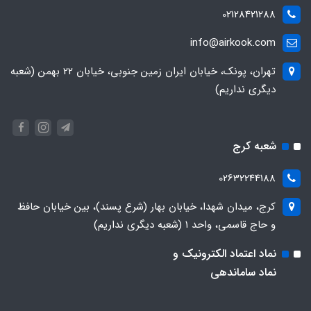
02128421288
info@airkook.com
تهران، پونک، خیابان ایران زمین جنوبی، خیابان 22 بهمن (شعبه
دیگری نداریم)
شعبه کرج
02632244188
کرج، میدان شهدا، خیابان بهار (شرع پسند)، بین خیابان حافظ
و حاج قاسمی، واحد ۱ (شعبه دیگری نداریم)
نماد اعتماد الکترونیک و
نماد ساماندهی