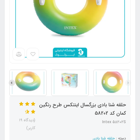
حلقه شنا بادی بزرگسال اینتکس طرح رنگین
کمان کد 58202
(دیدگاه 19
Intex 58202S
کاربر)
دسته :
حلقه شنا بادی