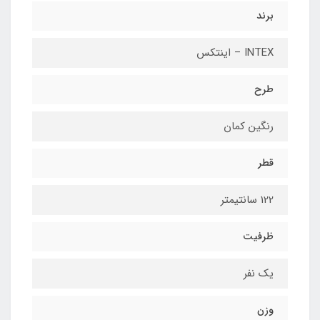
برند
INTEX – اینتکس
طرح
رنگین کمان
قطر
122 سانتیمتر
ظرفیت
یک نفر
وزن