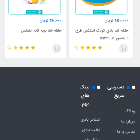
410,000
650,000
تومان
تومان
حلقه شنا بادی کودک اینتکس طرح
حلقه شنا بچه گانه اینتکس
دایناسور کد 59221
دسترسی
لینک
سریع
های
مهم
وبلاگ
استخر بادی
درباره ما
تخت بادی
تماس با ما
تشک بادی