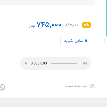
745,000
885,000
16%
تومان
تماس بگیرید
امکان تحویل اکسپرس