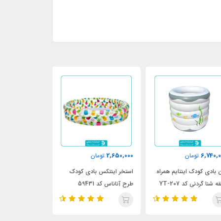
910,000
2,650,000
6,740,
تومان
تومان
تومان
 بادی کودک اینتایم همراه
استخر اینتکس بادی کودک
استخر بادی این
 شنا گردنی کد YT-207
طرح آناناس کد 59431
طرح دایناسور 2023 کد 57106