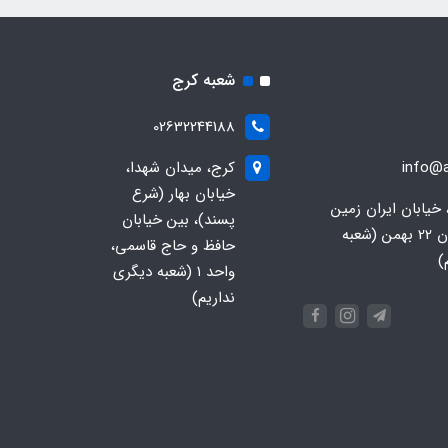
شعبه کرج
02632244188
info@a
کرج، میدان شهدا،
خیابان بهار (شرع
 خیابان ایران زمین
پسند)، بین خیابان
جنوبی، خیابان 22 بهمن (شعبه
حافظ و حاج قاسمی،
)
واحد ۱ (شعبه دیگری
نداریم)