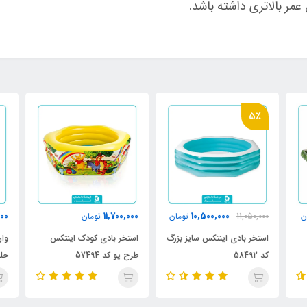
عمر بالاتری داشته باشد.
5٪
000
11,700,000
10,500,000
ن
11,050,000
تومان
تومان
استخر بادی اینتکس سایز بزرگ
استخر بادی کودک اینتکس
وان
کد 58492
طرح پو کد 57494
حلقه