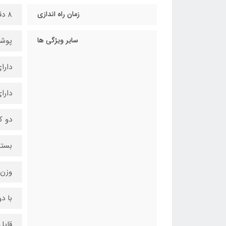
زمان راه اندازی
8 دقیقه
سایر ویژگی ها
پوشش
دارای گ
دارای 4 گیره جهت اتص
دو ک
بسته
وزن
با دو
قاب