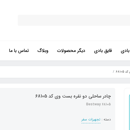
ادی
قایق بادی
دیگر محصولات
وبلاگ
تماس با ما
6810
چادر ساحلی دو نفره بست وی کد 68105
Bestway 68105
دسته :
تجهیزات سفر