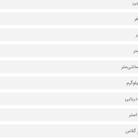
یی
ر
دریایی
استر
ر گلاس