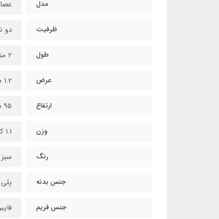
مدل
عصا
ظرفیت
دو نف
طول
2 متر
عرض
1.2 متر
ارتفاع
95 سانتی‌متر
وزن
1.1 کیلوگرم
رنگ
سبز 
جنس بدنه
پلی 
جنس فریم
فایب