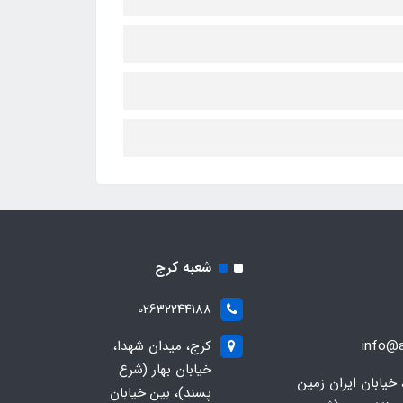
شعبه کرج
02632244188
info@a
کرج، میدان شهدا،
خیابان بهار (شرع
 خیابان ایران زمین
پسند)، بین خیابان