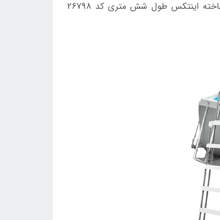
خانواده فراهم می‌کند. در این مقاله به بررسی نکات برجسته و عوامل تاثیر گذار بر قیمت استخر پیش ساخته اینتکس طول شش متری کد 26798