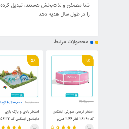
شنا مطمئن و لذت‌بخش هستند، تبدیل کرده اس
را در طول سال هدیه دهد.
محصولات مرتبط
5٪
9٪
26,980,000
10,200,000
6,750,0
تومان
10,680,000
توما
24,800,000
تومان
رح برگ اینتکس
استخر فریمی صورتی اینتکس
استخر بادی و پارک بازی
کد 28290 قطر 2.44 متری
دایناسور اینتکس کد 56132