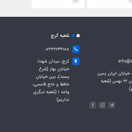
شعبه کرج
02632244188
info@a
کرج، میدان شهدا،
خیابان بهار (شرع
 خیابان ایران زمین
پسند)، بین خیابان
جنوبی، خیابان 22 بهمن (شعبه
حافظ و حاج قاسمی،
)
واحد ۱ (شعبه دیگری
نداریم)