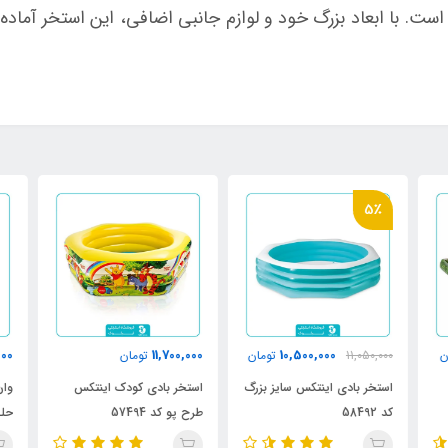
ت. با ابعاد بزرگ خود و لوازم جانبی اضافی، این استخر آماده 
5٪
000
11,700,000
10,500,000
ن
11,050,000
تومان
تومان
استخر بادی اینتکس سایز بزرگ
استخر بادی کودک اینتکس
وان
کد 58492
طرح پو کد 57494
حلقه