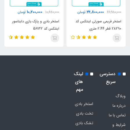
10,200,000
24,800,000
26,980,000
تومان
10,680,000
تومان
استخر فریمی صورتی اینتکس کد
استخر بادی و پارک بازی دایناسور
28290 قطر 2.44 متری
اینتکس کد 56132
دسترسی
لینک
سریع
های
مهم
وبلاگ
استخر بادی
درباره ما
تخت بادی
تماس با ما
تشک بادی
شرایط و