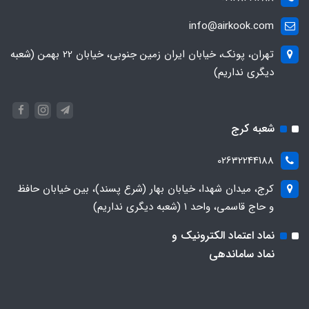
info@airkook.com
تهران، پونک، خیابان ایران زمین جنوبی، خیابان 22 بهمن (شعبه
دیگری نداریم)
شعبه کرج
02632244188
کرج، میدان شهدا، خیابان بهار (شرع پسند)، بین خیابان حافظ
و حاج قاسمی، واحد ۱ (شعبه دیگری نداریم)
نماد اعتماد الکترونیک و
نماد ساماندهی