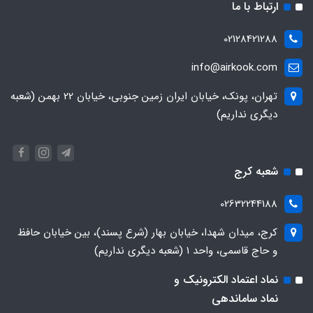
ارتباط با ما
02128421288
info@airkook.com
تهران، پونک، خیابان ایران زمین جنوبی، خیابان 22 بهمن (شعبه
دیگری نداریم)
شعبه کرج
02632244188
کرج، میدان شهدا، خیابان بهار (شرع پسند)، بین خیابان حافظ
و حاج قاسمی، واحد ۱ (شعبه دیگری نداریم)
نماد اعتماد الکترونیک و
نماد ساماندهی