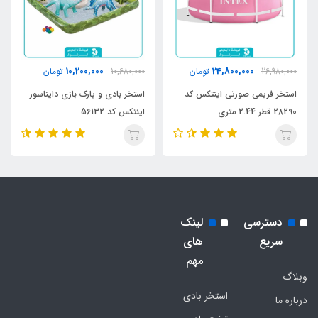
10,200,000
24,800,000
26,980,000
تومان
10,680,000
تومان
استخر فریمی صورتی اینتکس کد
استخر بادی و پارک بازی دایناسور
28290 قطر 2.44 متری
اینتکس کد 56132
دسترسی
لینک
سریع
های
مهم
وبلاگ
استخر بادی
درباره ما