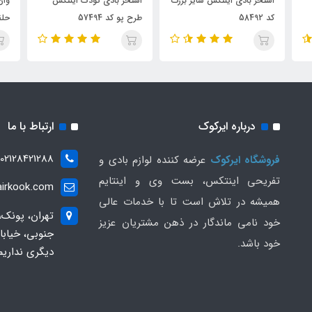
استخر بادی اینتکس سایز بزرگ
استخر بادی کودک اینتکس
وان
کد 58492
طرح پو کد 57494
حلقه
درباره ایرکوک
ارتباط با ما
02128421288
فروشگاه ایرکوک
عرضه کننده لوازم بادی و
تفریحی اینتکس، بست وی و اینتایم
irkook.com
همیشه در تلاش است تا با خدمات عالی
تهران، پونک،
خود نامی ماندگار در ذهن مشتریان عزیز
خود باشد.
دیگری نداریم