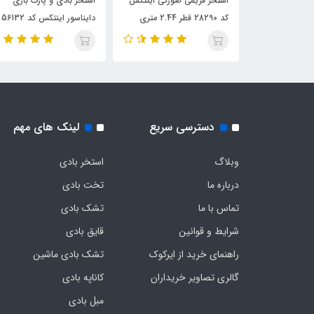
رح برگ اینتکس
استخر فریمی صورتی اینتکس
استخر بادی و پارک بازی
کد 28290 قطر 2.44 متری
دایناسور اینتکس کد 56132
دسترسی سریع
لینک های مهم
وبلاگ
استخر بادی
درباره ما
تخت بادی
تماس با ما
تشک بادی
شرایط و قوانین
قایق بادی
راهنمای خرید از ایرکوک
تشک بادی ماشین
گالری تصاویر خریداران
کاناپه بادی
مبل بادی