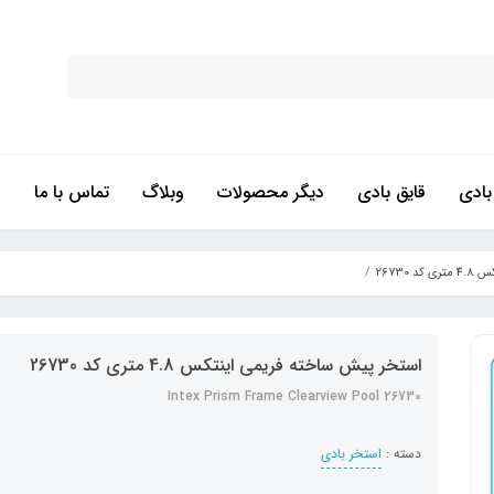
ادی
قایق بادی
دیگر محصولات
وبلاگ
تماس با ما
26730
استخر پیش ساخته فریمی اینتکس 4.8 متری کد 26730
Intex Prism Frame Clearview Pool 26730
دسته :
استخر بادی