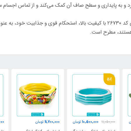
رد و به پایداری و سطح صاف آن کمک می‌کند و از تماس اجسام س
استخر پیش ساخته فریمی اینتکس 4.8 متری کد 26730 با کیفیت بالا، استحکام قوی و
هستند، مطرح است.
5٪
000
11,700,000
10,500,000
ن
11,050,000
تومان
تومان