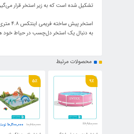
تشکیل شده است که به زیر استخر قرار می‌گی
به دنبال یک استخر دل‌چسب در حیاط خود 
محصولات مرتبط
5٪
9٪
26,980,000
10,200,000
6,750,0
تومان
10,680,000
توما
24,800,000
تومان