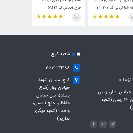
 بادی کودک اینتایم همراه
استخر اینتکس بادی کودک
استخر بادی این
 شنا گردنی کد YT-207
طرح آناناس کد 59431
طرح دایناسور 2023 کد 57106
شعبه کرج
02632244188
info@a
کرج، میدان شهدا،
خیابان بهار (شرع
 خیابان ایران زمین
پسند)، بین خیابان
جنوبی، خیابان 22 بهمن (شعبه
حافظ و حاج قاسمی،
)
واحد ۱ (شعبه دیگری
نداریم)