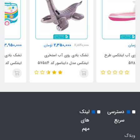
3,950,000
2,350,000
2,830,000
تومان
تومان
تشک بادی روی آب استخری
تشک بادی روی آب استخری
اینتکس مدل دایناسور کد 57584
اینتکس کد 58728
دسترسی
لینک
سریع
های
مهم
وبلاگ