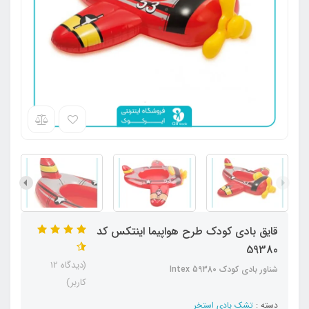
قایق بادی کودک طرح هواپیما اینتکس کد
59380
(دیدگاه 12
شناور بادی کودک Intex 59380
کاربر)
دسته :
تشک بادی استخر