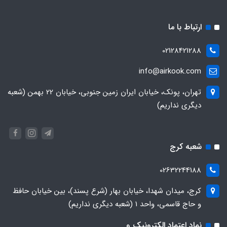
ارتباط با ما
02128421288
info@airkook.com
تهران، پونک، خیابان ایران زمین جنوبی، خیابان 22 بهمن (شعبه
دیگری نداریم)
شعبه کرج
02632244188
کرج، میدان شهدا، خیابان بهار (شرع پسند)، بین خیابان حافظ
و حاج قاسمی، واحد ۱ (شعبه دیگری نداریم)
نماد اعتماد الکترونیک و