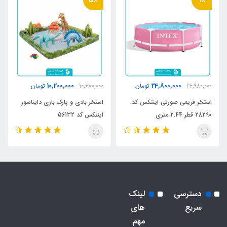
10,200,000
24,800,000
26,980,000
تومان
10,680,000
تومان
استخر فریمی صورتی اینتکس کد
استخر بادی و پارک بازی دایناسور
28290 قطر 2.44 متری
اینتکس کد 56132
دسترسی
لینک
سریع
های
مهم