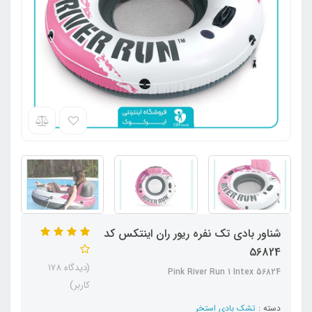
شناور بادی تک نفره ریور ران اینتکس کد
56824
(دیدگاه 178
Pink River Run 1 Intex 56824
کاربر)
دسته :
تشک بادی استخر