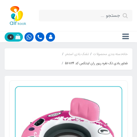
0
خانه
دسته بندی محصولات
تشک بادی استخر
شناور بادی تک نفره ریور ران اینتکس کد 56824