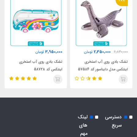
3,950,000
2,350,000
2,830,000
تومان
تومان
تشک بادی روی آب استخری
تشک بادی روی آب استخری
اینتکس مدل دایناسور کد 57584
اینتکس کد 58728
دسترسی
لینک
سریع
های
مهم