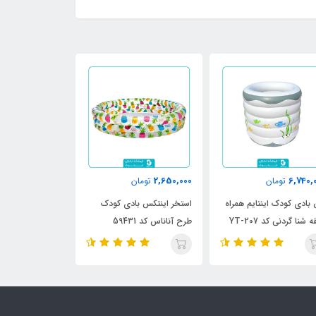
910,000
2,650,000
6,740,
تومان
تومان
تومان
 بادی کودک اینتایم همراه
استخر اینتکس بادی کودک
استخر بادی این
 شنا گردنی کد YT-207
طرح آناناس کد 59431
طرح دایناسور 2023 کد 57106