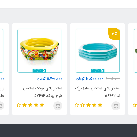
5٪
000
11,700,000
10,500,000
ن
11,050,000
تومان
تومان
استخر بادی اینتکس سایز بزرگ
استخر بادی کودک اینتکس
وان
کد 58492
طرح پو کد 57494
حلقه