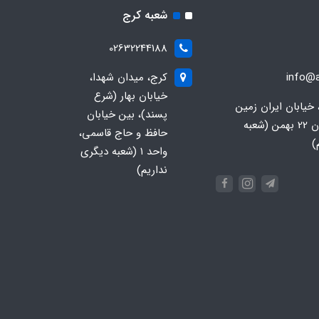
شعبه کرج
02632244188
info@a
کرج، میدان شهدا،
خیابان بهار (شرع
 خیابان ایران زمین
پسند)، بین خیابان
جنوبی، خیابان 22 بهمن (شعبه
حافظ و حاج قاسمی،
)
واحد ۱ (شعبه دیگری
نداریم)