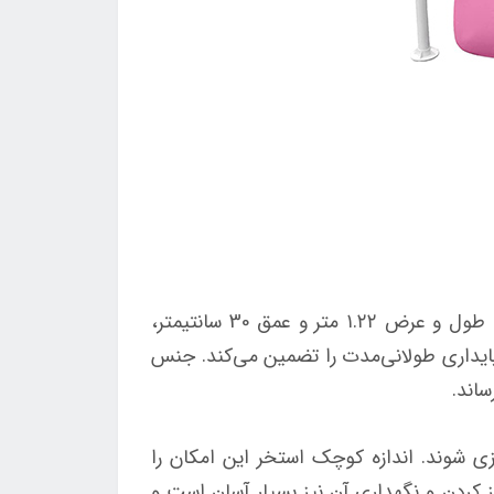
استخر فریمی کودک اینتکس کد 57172 با طراحی جذاب و چشم‌نواز خود کودکان را جذب می‌کند. با اندازه طول و عرض ۱.۲۲ متر و عمق 30 سانتیمتر،
ایداری طولانی‌مدت را تضمین می‌کند. جنس
زی شوند. اندازه کوچک استخر این امکان را
کردن و نگهداری آن نیز بسیار آسان است و