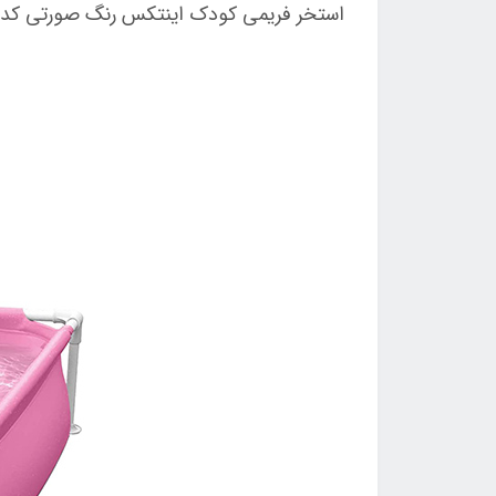
استخر فریمی کودک اینتکس رنگ صورتی کد 57172 را بررسی خواهیم کرد.