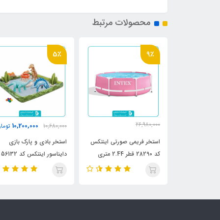
محصولات مرتبط
5٪
9٪
26,980,000
10,200,000
6,750,0
تومان
10,680,000
توما
24,800,000
تومان
رح برگ اینتکس
استخر فریمی صورتی اینتکس
استخر بادی و پارک بازی
کد 28290 قطر 2.44 متری
دایناسور اینتکس کد 56132