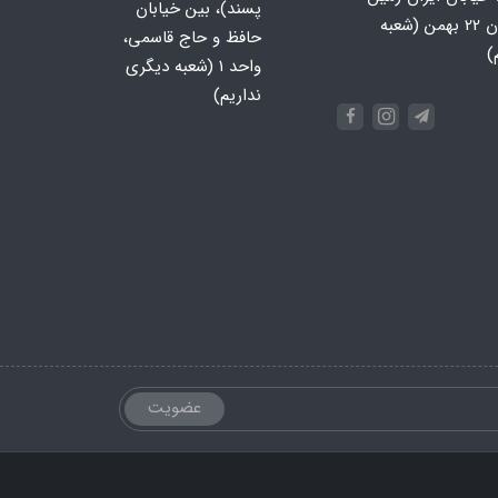
پسند)، بین خیابان
جنوبی، خیابان 22 بهمن (شعبه
حافظ و حاج قاسمی،
)
واحد ۱ (شعبه دیگری
نداریم)
عضویت