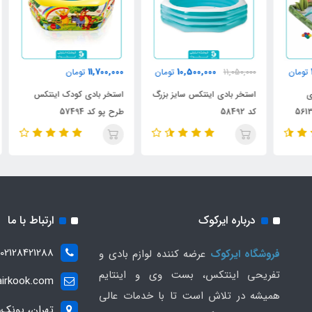
000
11,700,000
10,500,000
ن
11,050,000
تومان
تومان
استخر بادی اینتکس سایز بزرگ
استخر بادی کودک اینتکس
وان
کد 58492
طرح پو کد 57494
حلقه
درباره ایرکوک
ارتباط با ما
02128421288
فروشگاه ایرکوک
عرضه کننده لوازم بادی و
تفریحی اینتکس، بست وی و اینتایم
irkook.com
همیشه در تلاش است تا با خدمات عالی
تهران، پونک،