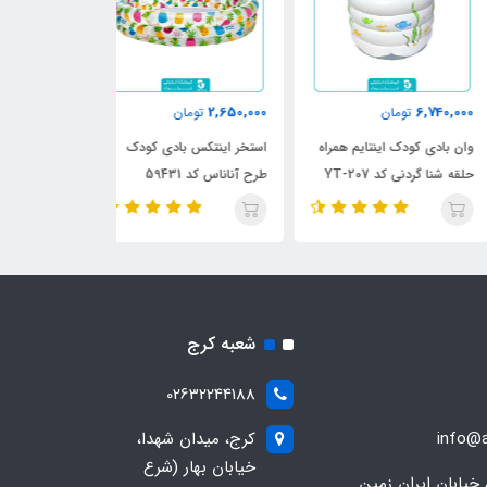
910,000
2,650,000
6,740,
تومان
تومان
تومان
 بادی کودک اینتایم همراه
استخر اینتکس بادی کودک
استخر بادی این
 شنا گردنی کد YT-207
طرح آناناس کد 59431
طرح دایناسور 2023 کد 57106
شعبه کرج
02632244188
info@a
کرج، میدان شهدا،
خیابان بهار (شرع
 خیابان ایران زمین