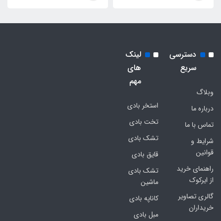
دسترسی
لینک
سریع
های
مهم
وبلاگ
استخر بادی
درباره ما
تخت بادی
تماس با ما
تشک بادی
شرایط و
قوانین
قایق بادی
راهنمای خرید
تشک بادی
از ایرکوک
ماشین
گالری تصاویر
کاناپه بادی
خریداران
مبل بادی