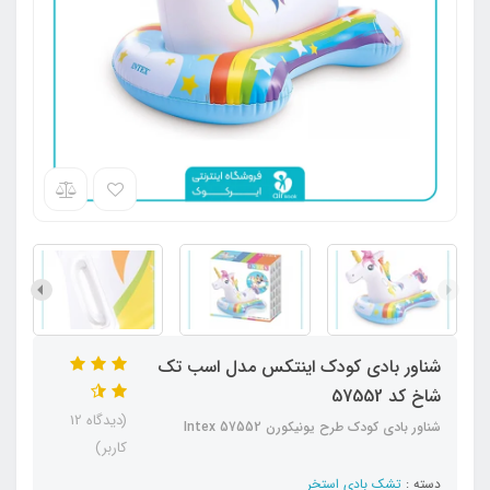
شناور بادی کودک اینتکس مدل اسب تک
شاخ کد 57552
(دیدگاه 12
شناور بادی کودک طرح یونیکورن Intex 57552
کاربر)
دسته :
تشک بادی استخر