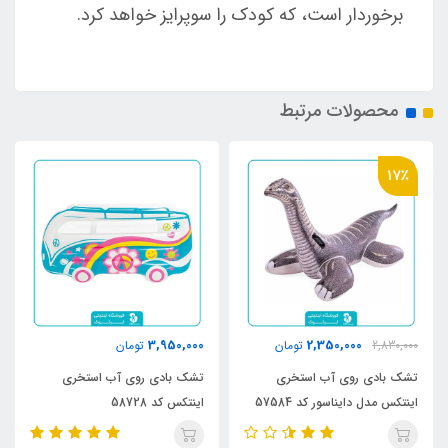
برخوردار است، که کودک را سوپرایز خواهد کرد.
محصولات مرتبط
17٪
3,950,000
2,350,000
2,830,000
تومان
تومان
تشک بادی روی آب استخری
تشک بادی روی آب استخری
اینتکس مدل دایناسور کد 57584
اینتکس کد 58728