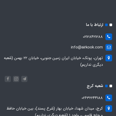
ارتباط با ما
02128421288
info@airkook.com
تهران، پونک، خیابان ایران زمین جنوبی، خیابان 22 بهمن (شعبه
دیگری نداریم)
شعبه کرج
02632244188
کرج، میدان شهدا، خیابان بهار (شرع پسند)، بین خیابان حافظ
و حاج قاسمی، واحد ۱ (شعبه دیگری نداریم)