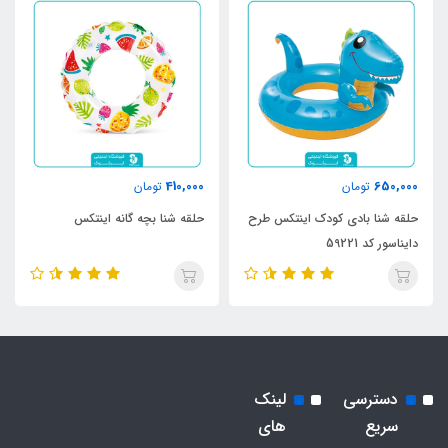
410,000
650,000
تومان
تومان
حلقه شنا بادی کودک اینتکس طرح
حلقه شنا بچه گانه اینتکس
دایناسور کد 59221
دسترسی
لینک
سریع
های