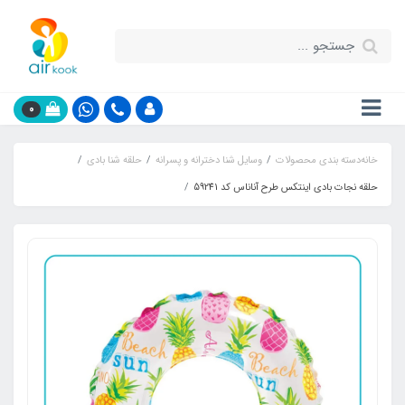
0
خانه
دسته بندی محصولات
وسایل شنا دخترانه و پسرانه
حلقه شنا بادی
حلقه نجات بادی اینتکس طرح آناناس کد 59241