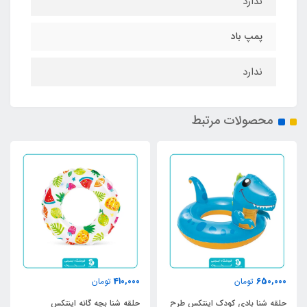
ندارد
پمپ باد
ندارد
محصولات مرتبط
410,000
650,000
تومان
تومان
حلقه شنا بادی کودک اینتکس طرح
حلقه شنا بچه گانه اینتکس