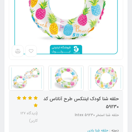
حلقه شنا کودک اینتکس طرح آناناس کد
59230
(دیدگاه 127
حلقه شنا استخر Intex 59230
کاربر)
دسته :
حلقه شنا بادی