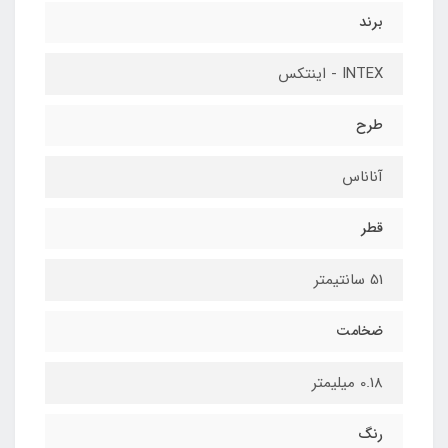
برند
INTEX - اینتکس
طرح
آناناس
قطر
51 سانتیمتر
ضخامت
0.18 میلیمتر
رنگ