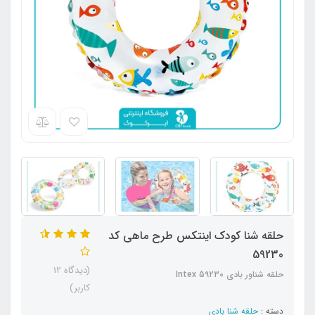
حلقه شنا کودک اینتکس طرح ماهی کد
59230
(دیدگاه 12
حلقه شناور بادی Intex 59230
کاربر)
دسته :
حلقه شنا بادی