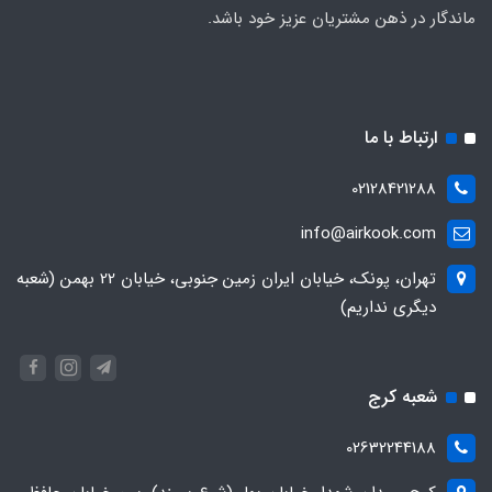
ماندگار در ذهن مشتریان عزیز خود باشد.
ارتباط با ما
02128421288
info@airkook.com
تهران، پونک، خیابان ایران زمین جنوبی، خیابان 22 بهمن (شعبه
دیگری نداریم)
شعبه کرج
02632244188