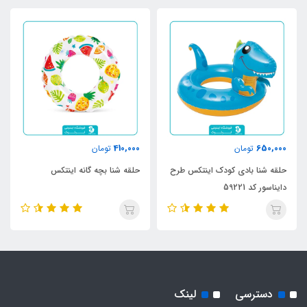
410,000
650,000
تومان
تومان
حلقه شنا بادی کودک اینتکس طرح
حلقه شنا بچه گانه اینتکس
دایناسور کد 59221
دسترسی
لینک