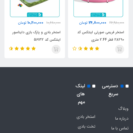
10,200,000
24,800,000
26,980,000
تومان
10,680,000
تومان
استخر فریمی صورتی اینتکس کد
استخر بادی و پارک بازی دایناسور
28290 قطر 2.44 متری
اینتکس کد 56132
دسترسی
لینک
سریع
های
مهم
وبلاگ
استخر بادی
درباره ما
تخت بادی
تماس با ما