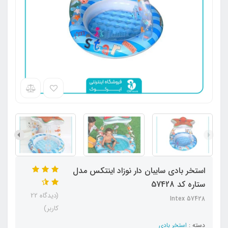
استخر بادی سایبان دار نوزاد اینتکس مدل
ستاره کد 57428
(دیدگاه 22
Intex 57428
کاربر)
دسته :
استخر بادی