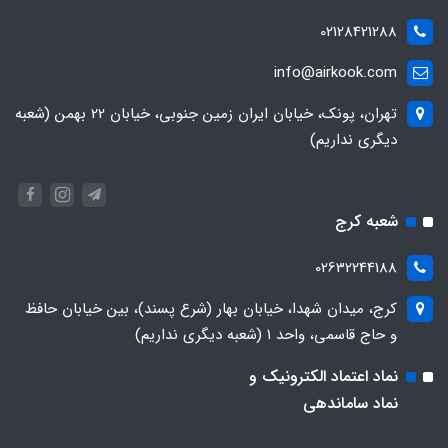
02128421288
info@airkook.com
تهران، پونک، خیابان ایران زمین جنوبی، خیابان 22 بهمن (شعبه
دیگری نداریم)
شعبه کرج
02632244188
کرج، میدان شهدا، خیابان بهار (شرع پسند)، بین خیابان حافظ
و حاج قاسمی، واحد ۱ (شعبه دیگری نداریم)
نماد اعتماد الکترونیک و
نماد ساماندهی