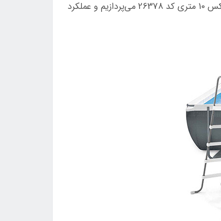
خانواده و دوستان به ارمغان می‌آورد. در این مقاله، به جزییات کلیدی و قیمت استخر پیش ساخته فریمی اینتکس 10 متری کد 26378 می‌پردازیم و عملکرد