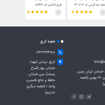
 شنا گردنی کد YT-207
طرح آناناس کد 59431
طرح دایناسور 2023 کد 57106
شعبه کرج
02632244188
info@a
کرج، میدان شهدا،
خیابان بهار (شرع
 خیابان ایران زمین
پسند)، بین خیابان
جنوبی، خیابان 22 بهمن (شعبه
حافظ و حاج قاسمی،
)
واحد ۱ (شعبه دیگری
نداریم)