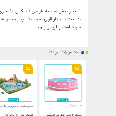
هستند. ساختار قوی، نصب آسان و مجموعه ویژگ
خرید استخر فریمی ببرند.
محصولات مرتبط
5٪
9٪
26,980,000
10,200,000
6,750,0
تومان
10,680,000
توما
24,800,000
تومان
رح برگ اینتکس
استخر فریمی صورتی اینتکس
استخر بادی و پارک بازی