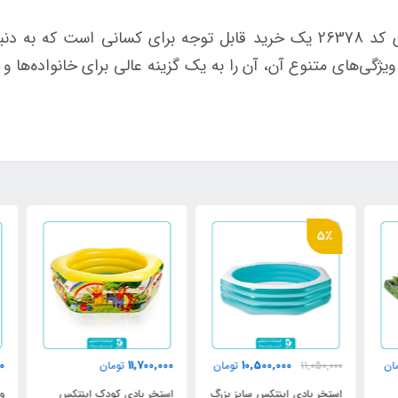
استخر پیش ساخته فریمی اینتکس 10 متری کد 26378 یک خرید قابل توجه برای 
ی‌های متنوع آن، آن را به یک گزینه عالی برای خانواده‌ها و 
5٪
000
11,700,000
10,500,000
ن
11,050,000
تومان
تومان
استخر بادی اینتکس سایز بزرگ
استخر بادی کودک اینتکس
وان