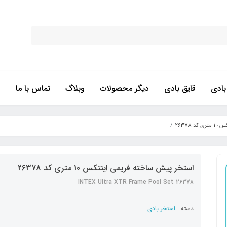
ادی
قایق بادی
دیگر محصولات
وبلاگ
تماس با ما
26378
استخر پیش ساخته فریمی اینتکس 10 متری کد 26378
INTEX Ultra XTR Frame Pool Set 26378
دسته :
استخر بادی