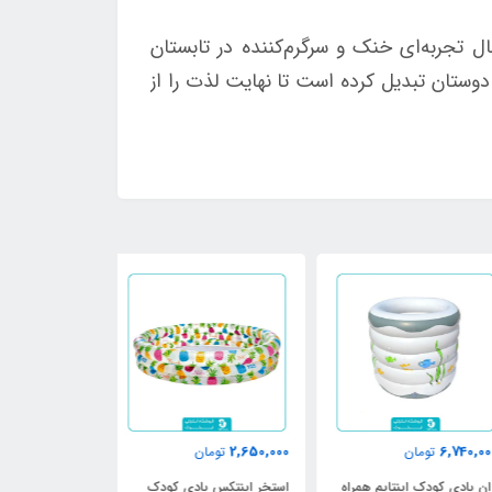
کسانی است که به دنبال تجربه‌ای خنک و سرگرم‌کننده در تابستان
دوستان تبدیل کرده است تا نهایت لذت را از
910,000
2,650,000
6,740,
تومان
تومان
تومان
 بادی کودک اینتایم همراه
استخر اینتکس بادی کودک
استخر بادی این