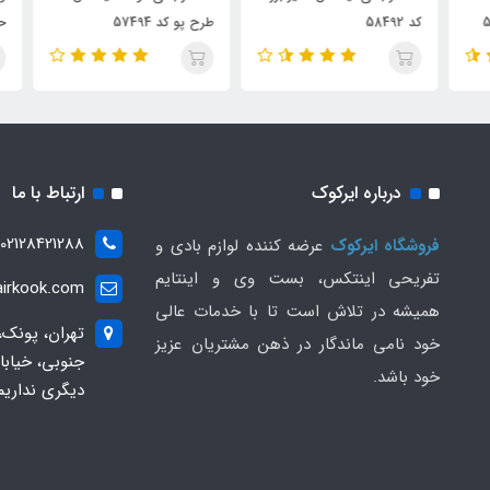
کد 58492
طرح پو کد 57494
حلقه
درباره ایرکوک
ارتباط با ما
02128421288
فروشگاه ایرکوک
عرضه کننده لوازم بادی و
تفریحی اینتکس، بست وی و اینتایم
irkook.com
همیشه در تلاش است تا با خدمات عالی
تهران، پونک،
خود نامی ماندگار در ذهن مشتریان عزیز
خود باشد.
دیگری نداریم