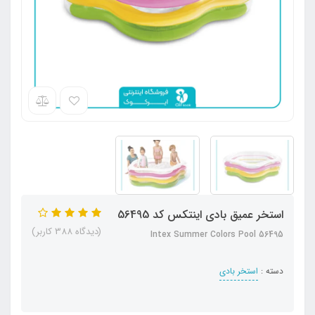
استخر عمیق بادی اینتکس کد 56495
(دیدگاه 388 کاربر)
Intex Summer Colors Pool 56495
دسته :
استخر بادی