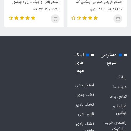
استخر فریمی صورتی اینتکس کد
استخر بادی و پارک بازی دایناسور
28290 قطر 2.44 متری
اینتکس کد 56132
دسترسی
لینک
سریع
های
مهم
وبلاگ
استخر بادی
درباره ما
تخت بادی
تماس با ما
تشک بادی
شرایط و
قوانین
قایق بادی
راهنمای خرید
تشک بادی
از ایرکوک
ماشین