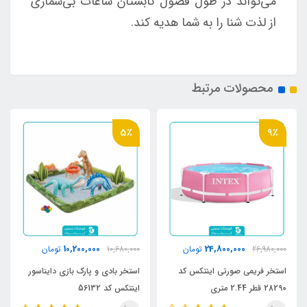
می‌تواند در طول فصول تابستان ساعات بی‌شماری
از لذت شنا را به شما هدیه کند.
محصولات مرتبط
5٪
9٪
10,200,000
24,800,000
26,980,000
تومان
10,680,000
تومان
استخر فریمی صورتی اینتکس کد
استخر بادی و پارک بازی دایناسور
28290 قطر 2.44 متری
اینتکس کد 56132